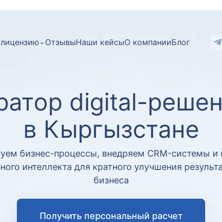
 лицензию
⌄
Отзывы
Наши кейсы
О компании
Блог
ратор digital-реше
в Кыргызстане
уем бизнес-процессы, внедряем CRM-системы и
ного интеллекта для кратного улучшения результ
бизнеса
Получить персональный расчет