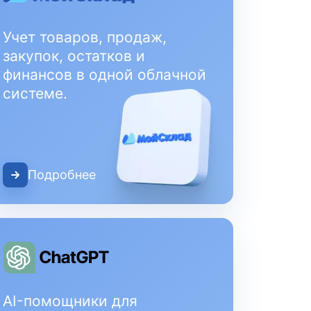
Учет товаров, продаж,
закупок, остатков и
финансов в одной облачной
системе.
Подробнее
AI-помощники для