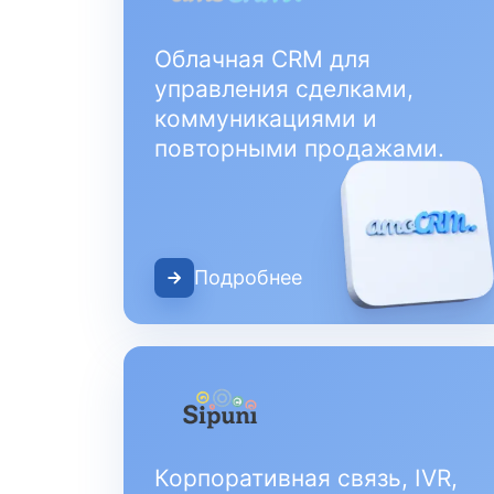
Облачная CRM для
управления сделками,
коммуникациями и
повторными продажами.
Подробнее
Корпоративная связь, IVR,