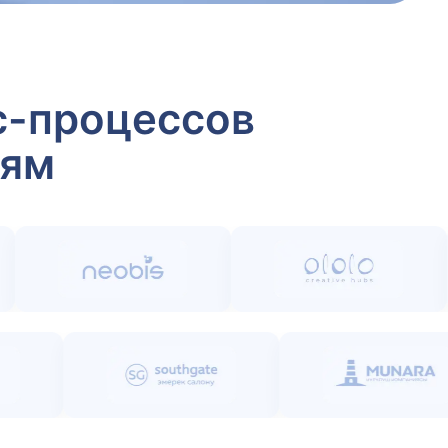
с-процессов
иям