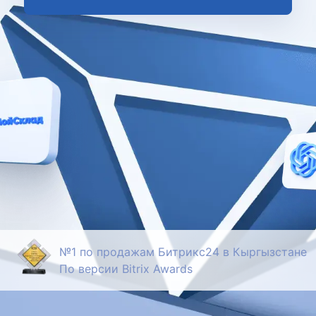
№1 по продажам Битрикс24 в Кыргызстане
По версии Bitrix Awards